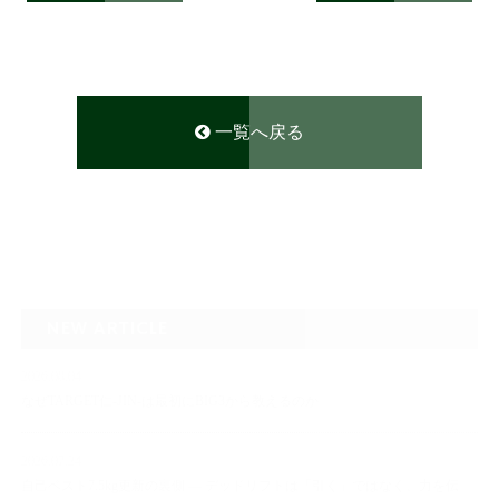
一覧へ戻る
NEW ARTICLE
2026.08.04
なぜTARGET仁-JIN-は最初にBIG3から教えるのか
2026.07.24
自己ベスト7.5kg更新の裏側 ― デッドリフトは「引く」ではなく、力を伝