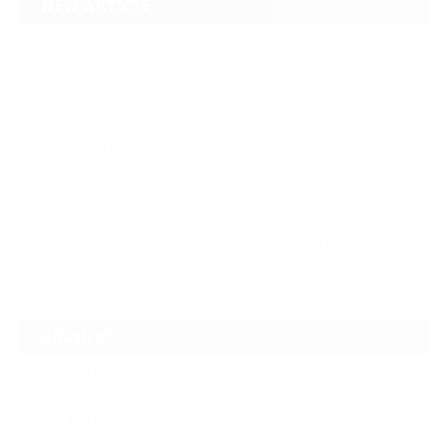
NEW ARTICLE
2026.08.04
なぜTARGET仁-JIN-は最初にBIG3から教えるのか
2026.07.24
自己ベスト7.5kg更新の裏側 ― デッドリフトは「引く」ではなく、力を伝
え…
2026.07.20
【夢の途中】全日本マスターズパワーリフティング選手権大会を終えて
ARCHIVE
2026年8月
2026年7月