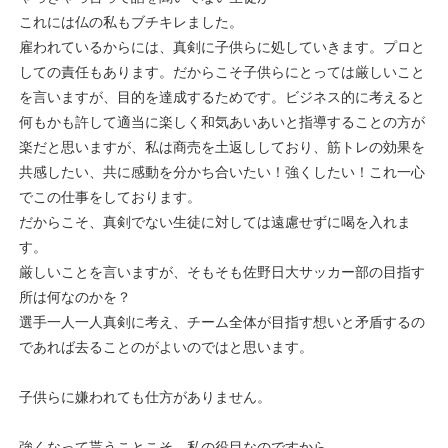
これには仏の私もブチキレました。
雇われているからには、真剣に子供らに処していきます。プロと
しての責任もあります。だからこそ子供らにとっては厳しいこと
を言いますが、目的を達成するためです。ビジネス的に考えると
何もかも許して適当に楽しく和気あいあいと指導することの方が
楽だと思いますが、私は商売を土返ししており、筋トレの効果を
共感したい、共に感動を分かち合いたい！強くしたい！これ一心
でこの仕事をしております。
だからこそ、真剣でない生徒に対しては遠慮せずに喝を入れま
す。
厳しいことを言いますが、そもそも佐野日大サッカー部の目指す
所は何なのかを？
選手一人一人真剣に考え、チーム全体が目指す想いと矛盾するの
であれば去ることのがよいのではと思います。
子供らに嫌われても仕方がありません。
強くなって貰うことこそ、私の役目なのですから