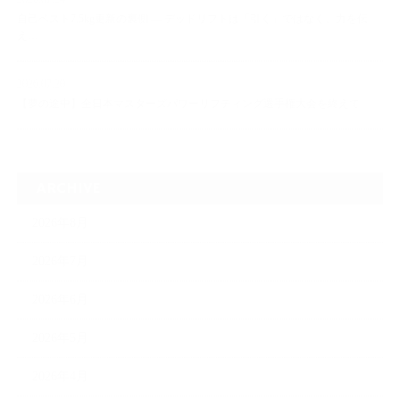
自己ベスト7.5kg更新の裏側 ― デッドリフトは「引く」ではなく、力を伝
え…
2026.07.20
【夢の途中】全日本マスターズパワーリフティング選手権大会を終えて
ARCHIVE
2026年8月
2026年7月
2026年6月
2026年5月
2026年4月