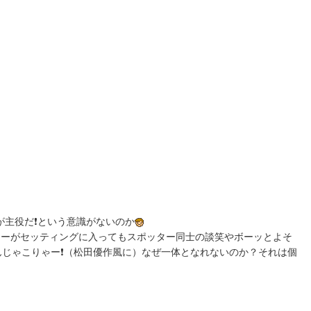
が主役だ❗という意識がないのか
ニーがセッティングに入ってもスポッター同士の談笑やボーッとよそ
んじゃこりゃー❗（松田優作風に）なぜ一体となれないのか？それは個