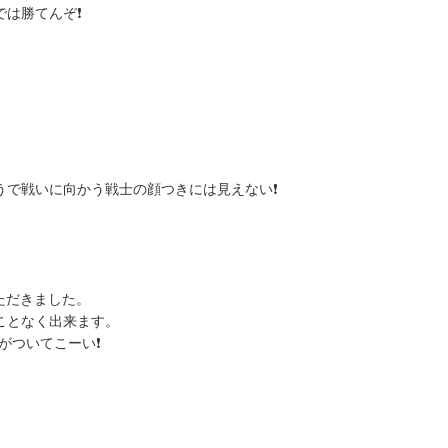
は勝てんぞ❗
うで戦いに向かう戦士の顔つきには見えない❗
ただきました。
ことなく出来ます。
がついてこーい❗