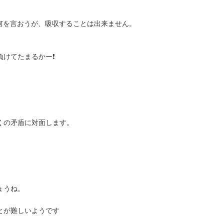
何を言おうが、吸収することは出来ません。
負けてたまるかー❗
くの矛盾に対面します。
ょうね。
とが難しいようです