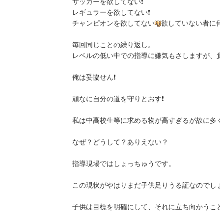
サッカーを欲してない❗
レギュラーを欲してない❗
チャンピオンを欲してない
欲していない者に
毎回同じことの繰り返し。
レベルの低い中での指導に嫌気もさしますが、
俺は妥協せん❗
頑なに自分の道を守りとおす❗
私は中高校生等に求める物が高すぎるが故に多
なぜ？どうして？ありえない？
指導現場ではしょっちゅうです。
この現状がやはりまだ子供足りうる証なのでし
子供は目標を明確にして、それに立ち向かうこ