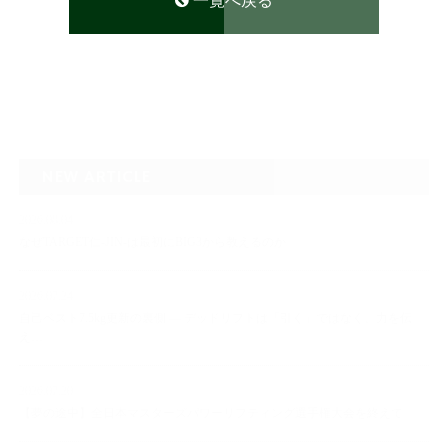
一覧へ戻る
NEW ARTICLE
2026.08.04
なぜTARGET仁-JIN-は最初にBIG3から教えるのか
2026.07.24
自己ベスト7.5kg更新の裏側 ― デッドリフトは「引く」ではなく、力を伝
え…
2026.07.20
【夢の途中】全日本マスターズパワーリフティング選手権大会を終えて