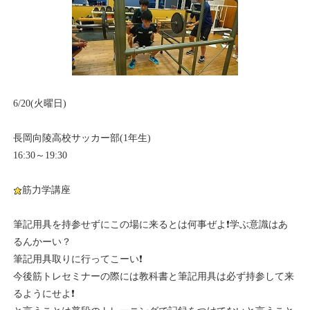
6/20(火曜日)
長岡向陵高校サッカー部(1年生)
16:30～19:30
筋力学講座
筆記用具を持参せずにこの場に来るとは何事ぜよ❗学ぶ意識はあ
るんかーい？
筆記用具取りに行ってこーい❗
今後筋トレセミナーの際には教科書と筆記用具は必ず持参して来
るようにせよ❗