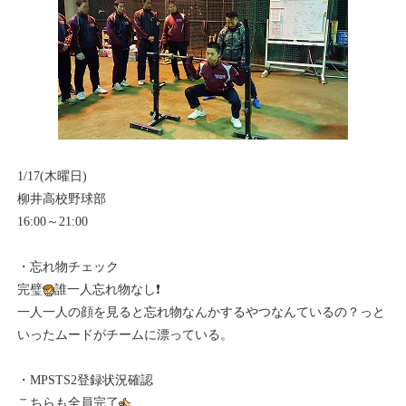
1/17(木曜日)
柳井高校野球部
16:00～21:00
・忘れ物チェック
完璧
誰一人忘れ物なし❗
一人一人の顔を見ると忘れ物なんかするやつなんているの？っと
いったムードがチームに漂っている。
・MPSTS2登録状況確認
こちらも全員完了