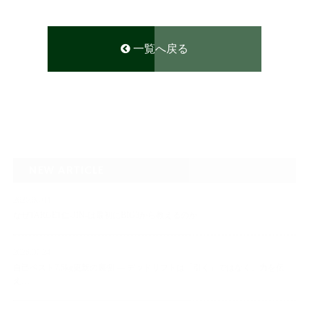
一覧へ戻る
NEW ARTICLE
2026.08.04
なぜTARGET仁-JIN-は最初にBIG3から教えるのか
2026.07.24
自己ベスト7.5kg更新の裏側 ― デッドリフトは「引く」ではなく、力を伝
え…