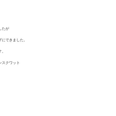
したが
ずにできました。
す。
ンスクワット