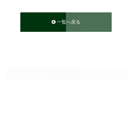
一覧へ戻る
NEW ARTICLE
2026.08.04
なぜTARGET仁-JIN-は最初にBIG3から教えるのか
2026.07.24
自己ベスト7.5kg更新の裏側 ― デッドリフトは「引く」ではなく、力を伝
え…