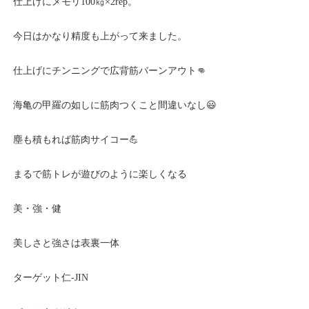
仕上げにメモリ100㎏×2rep。
今日はかなり精度も上がって来ました。
仕上げにチンニングで広背筋バーンアウト👊
海亀の甲羅の如しに筋肉つくこと間違いなし😃
塵も積もれば筋肉サイコー💪
まるで筋トレが遊びのように楽しくなる
美・強・健
美しさと強さは表裏一体
ターゲット仁
-JIN