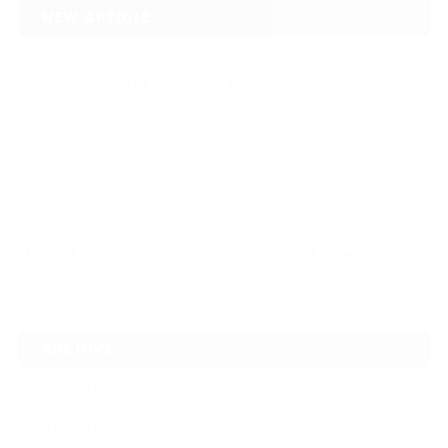
NEW ARTICLE
2026.08.04
なぜTARGET仁-JIN-は最初にBIG3から教えるのか
2026.07.24
自己ベスト7.5kg更新の裏側 ― デッドリフトは「引く」ではなく、力を伝
え…
2026.07.20
【夢の途中】全日本マスターズパワーリフティング選手権大会を終えて
ARCHIVE
2026年8月
2026年7月