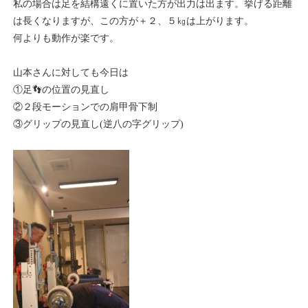
私の場合は足を結構遠くに置いた方が出力は出ます。挙げる距離
は長くなりますが、この方が＋２、５㎏は上がります。
何よりも動作が楽です。
山本さんに対しても今日は
①足👣の位置の見直し
②２段モーションでの肩甲骨下制
③グリップの見直し(逆八の字グリップ)