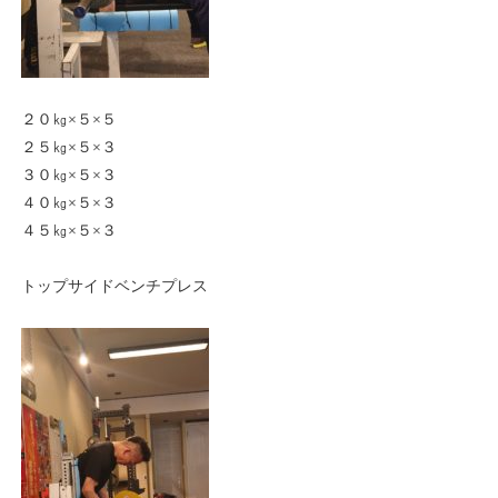
２０㎏×５×５
２５㎏×５×３
３０㎏×５×３
４０㎏×５×３
４５㎏×５×３
トップサイドベンチプレス