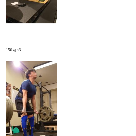
150㎏×3