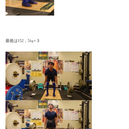
最後は152，5㎏×３