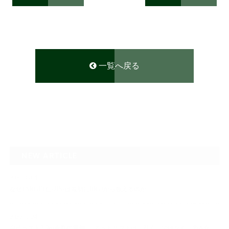
一覧へ戻る
NEW ARTICLE
2026.08.04
なぜTARGET仁-JIN-は最初にBIG3から教えるのか
2026.07.24
自己ベスト7.5kg更新の裏側 ― デッドリフトは「引く」ではなく、力を伝