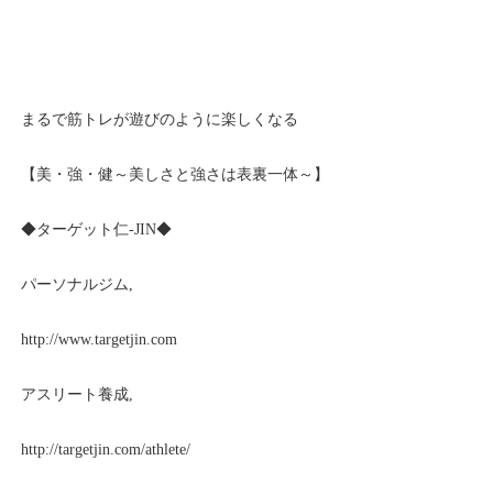
まるで筋トレが遊びのように楽しくなる
【美・強・健～美しさと強さは表裏一体～】
◆ターゲット仁-JIN◆
パーソナルジム,
http://www.targetjin.com
アスリート養成,
http://targetjin.com/athlete/