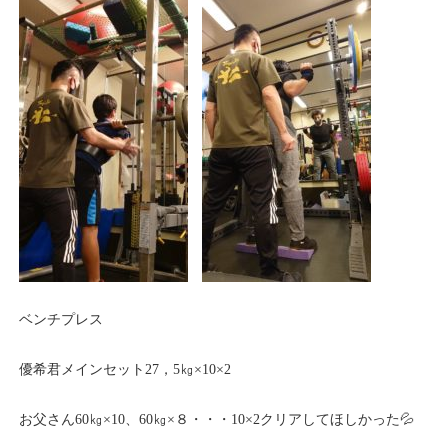
ベンチプレス
優希君メインセット27，5㎏×10×2
お父さん60㎏×10、60㎏×８・・・10×2クリアしてほしかった💦