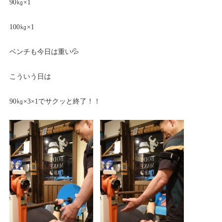
90㎏×1
100㎏×1
ベンチも今日は重い💦
こういう日は
90㎏×3×1でサクッと終了！！