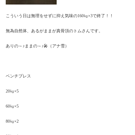
こういう日は無理をせずに抑え気味の160㎏×3で終了！！
無為自然体、あるがままが真骨頂のトムさんです。
ありの～♪ままの～♪🎤（アナ雪）
ベンチプレス
20㎏×5
60㎏×5
80㎏×2