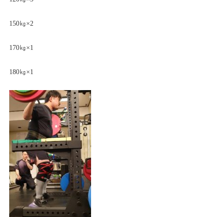
150㎏×2
170㎏×1
180㎏×1