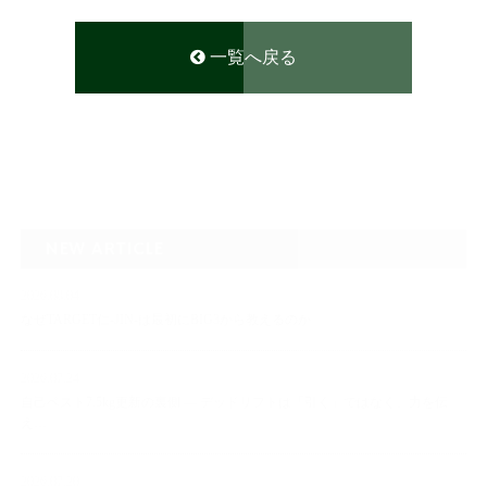
一覧へ戻る
NEW ARTICLE
2026.08.04
なぜTARGET仁-JIN-は最初にBIG3から教えるのか
2026.07.24
自己ベスト7.5kg更新の裏側 ― デッドリフトは「引く」ではなく、力を伝
え…
2026.07.20