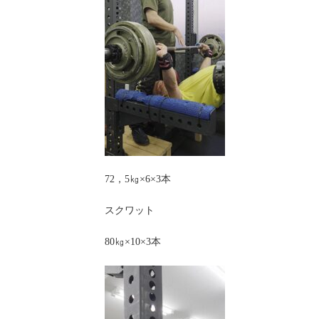
72，5㎏×6×3本
スクワット
80㎏×10×3本