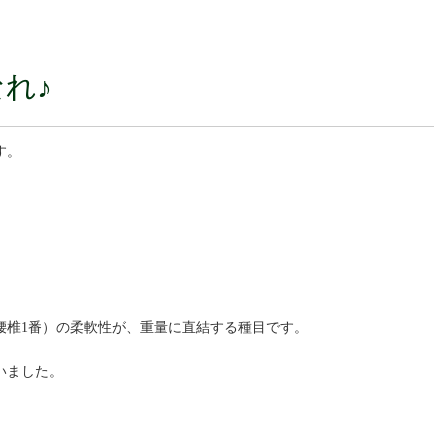
れ♪
す。
、腰椎1番）の柔軟性が、重量に直結する種目です。
いました。