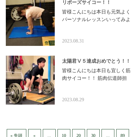
リポーズサイコー！！
皆様こんにちは本日も元気よく
パーソナルレッスンいってみよ
ーっ！！ 筋肉伝道師担当 K様
今日は脊椎の前後のコントロー
2023.08.31
ル力向上のエクササイズをメ
イ…
太陽君Ⅴ５達成おめでとう！！
皆様こんにちは本日も宜しく筋
肉サイコー！！ 筋肉伝道師担
当 太陽☀君 現在デッドリフト4
連勝中（パーソナル4回連続自
2023.08.29
己ベスト）の太陽君 ここ最
近…
...
...
« 先頭
«
10
20
30
89