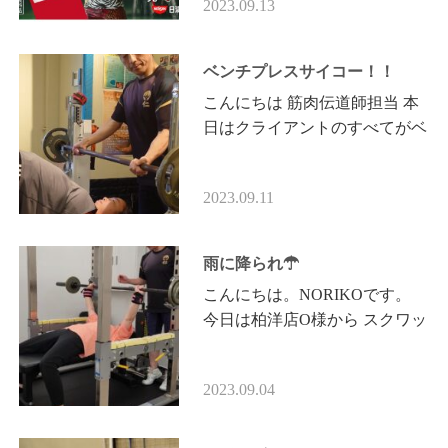
2023.09.13
CM出演✨ 🆕ケイン・コスギと
コ…
ベンチプレスサイコー！！
こんにちは 筋肉伝道師担当 本
日はクライアントのすべてがベ
ンチプレスでした。 ベンチプ
レスの目が肥えてきます。 教
2023.09.11
えながらにして学びとなり～…
雨に降られ☂
こんにちは。NORIKOです。
今日は柏洋店O様から スクワッ
トを行いました。シャフトを持
つと しゃがみが浅くなります
2023.09.04
が、少しおまけして 進めさせ
て…