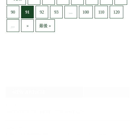
91
...
90
92
93
100
110
120
...
»
最後 »
NEW ARTICLE
2026.08.04
なぜTARGET仁-JIN-は最初にBIG3から教えるのか
2026.07.24
自己ベスト7.5kg更新の裏側 ― デッドリフトは「引く」ではなく、力を伝