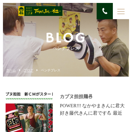
BLOG
ベンチプレス
ホーム
ブログ
ベンチプレス
カプヌ担担麺🍜
POWER!!! なかやまきんに君大
好き藤代きんに君です💪 最近
のなかやまきんに君トピックス
💪 🆕カップヌードル担担麵の