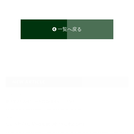
一覧へ戻る
NEW ARTICLE
2026.08.09
親子で共に歩む、一本の道(タオ)。― TAO ―
2026.08.04
なぜTARGET仁-JIN-は最初にBIG3から教えるのか