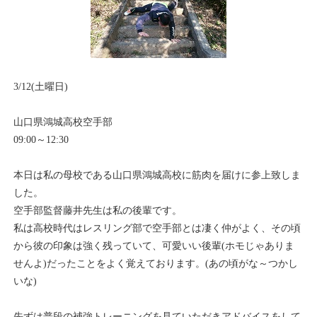
3/12(土曜日)
山口県鴻城高校空手部
09:00～12:30
本日は私の母校である山口県鴻城高校に筋肉を届けに参上致しま
した。
空手部監督藤井先生は私の後輩です。
私は高校時代はレスリング部で空手部とは凄く仲がよく、その頃
から彼の印象は強く残っていて、可愛いい後輩(ホモじゃありま
せんよ)だったことをよく覚えております。(あの頃がな～つかし
いな)
先ずは普段の補強トレーニングを見ていただきアドバイスをして