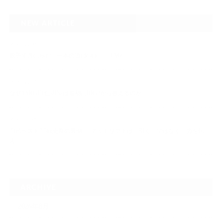
NEW ARTICLE
2026.08.09
親子で共に歩む、一本の道(タオ)。― TAO ―
2026.08.04
なぜTARGET仁-JIN-は最初にBIG3から教えるのか
2026.07.24
自己ベスト7.5kg更新の裏側 ― デッドリフトは「引く」ではなく、力を伝
え…
ARCHIVE
2026年8月