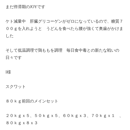
まだ停滞期のJOYです
ケト減量中 肝臓グリコーゲンがゼロになっているので、糖質７
００ｇを入れようと うどんを食べたら腰が強くて奥歯がかけま
した
そして低温調理で鶏ももを調理 毎日食中毒との新たな戦いの
日々です
I様
スクワット
８０ｋｇ前回のメインセット
２０ｋｇｘ５、５０ｋｇｘ５、６０ｋｇｘ３、７０ｋｇｘ１ 、
８０ｋｇｘ８ｘ３