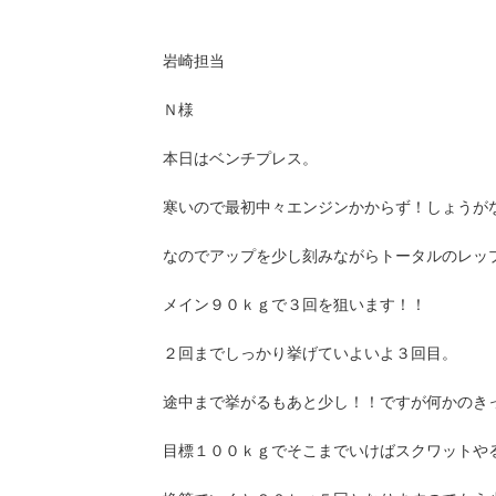
岩崎担当
Ｎ様
本日はベンチプレス。
寒いので最初中々エンジンかからず！しょうが
なのでアップを少し刻みながらトータルのレッ
メイン９０ｋｇで３回を狙います！！
２回までしっかり挙げていよいよ３回目。
途中まで挙がるもあと少し！！ですが何かのき
目標１００ｋｇでそこまでいけばスクワットやると