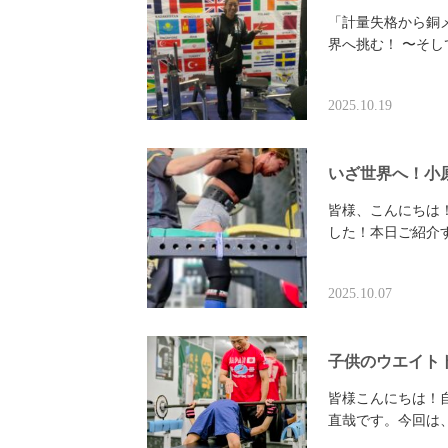
「計量失格から銅メダ
界へ挑む！ 〜そし
2025.10.19
いざ世界へ！小
​皆様、こんにちは
した！本日ご紹介
2025.10.07
子供のウエイト
皆様こんにちは！自
直哉です。 ​今回