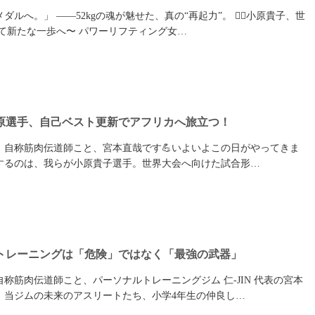
ルへ。」 ――52kgの魂が魅せた、真の“再起力”。 🏋️‍♀️小原貴子、世
て新たな一歩へ〜 パワーリフティング女…
原選手、自己ベスト更新でアフリカへ旅立つ！
！自称筋肉伝道師こと、宮本直哉です💪 ​いよいよこの日がやってきま
するのは、我らが小原貴子選手。世界大会へ向けた試合形…
トレーニングは「危険」ではなく「最強の武器」
称筋肉伝道師こと、パーソナルトレーニングジム 仁-JIN 代表の宮本
は、当ジムの未来のアスリートたち、小学4年生の仲良し…