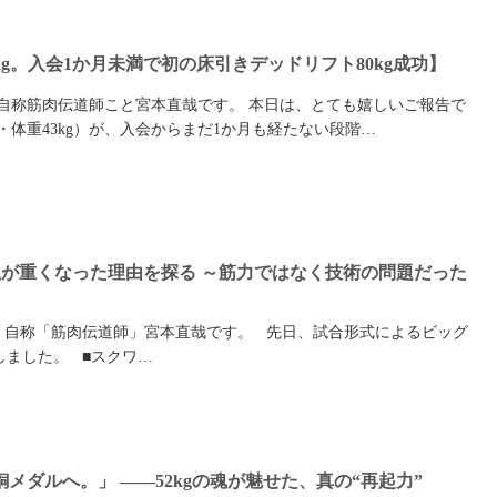
3kg。入会1か月未満で初の床引きデッドリフト80kg成功】
 自称筋肉伝道師こと宮本直哉です。 本日は、とても嬉しいご報告で
歳・体重43kg）が、入会からまだ1か月も経たない段階…
kgが重くなった理由を探る ～筋力ではなく技術の問題だった
 自称「筋肉伝道師」宮本直哉です。 先日、試合形式によるビッグ
しました。 ■スクワ…
メダルへ。」 ――52kgの魂が魅せた、真の“再起力”