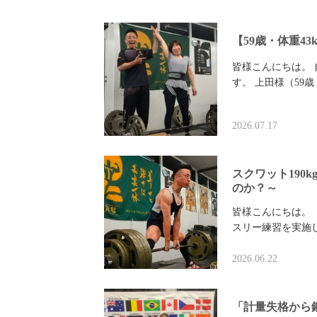
【59歳・体重4
皆様こんにちは。
す。 上田様（59
2026.07.17
スクワット190
のか？～
皆様こんにちは。
スリー練習を実施
2026.06.22
「計量失格から銅